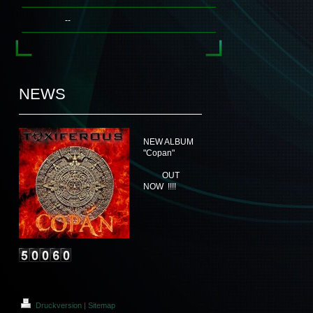
--
NEWS
NEW ALBUM
"Copan"
OUT
NOW !!!!
Druckversion
|
Sitemap